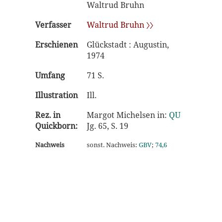
Waltrud Bruhn
Verfasser
Waltrud Bruhn 〉〉
Erschienen
Glückstadt : Augustin,
1974
Umfang
71 S.
Illustration
Ill.
Rez. in
Margot Michelsen in:
QU
Quickborn:
Jg. 65, S. 19
Nachweis
sonst. Nachweis:
GBV
;
74,6