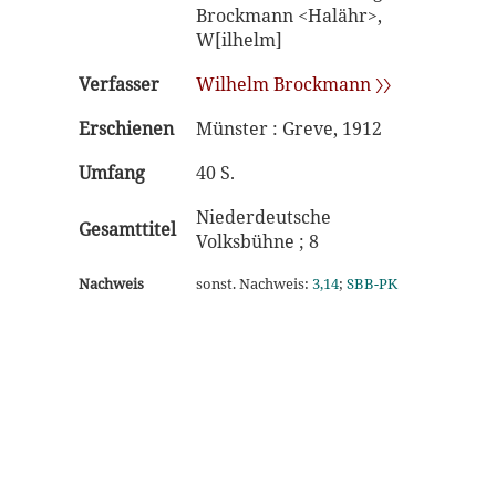
Brockmann <Halähr>,
W[ilhelm]
Verfasser
Wilhelm Brockmann 〉〉
Erschienen
Münster : Greve, 1912
Umfang
40 S.
Niederdeutsche
Gesamttitel
Volksbühne ; 8
Nachweis
sonst. Nachweis:
3,14
;
SBB-PK