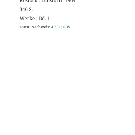
Rostock : Hinstorff, 1964
346 S.
Werke ; Bd. 1
sonst. Nachweis:
4,352
;
GBV