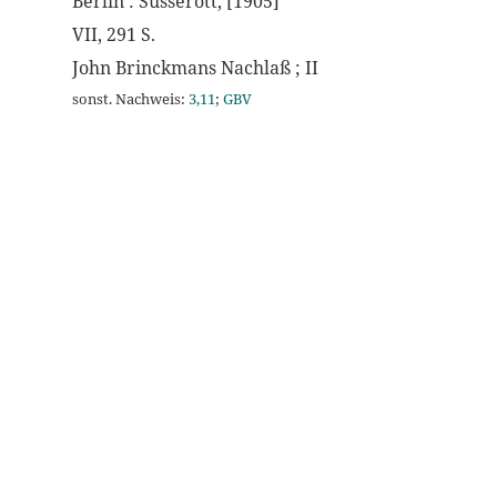
Berlin : Süsserott, [1905]
VII, 291 S.
John Brinckmans Nachlaß ; II
sonst. Nachweis:
3,11
;
GBV