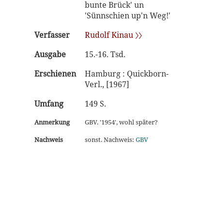
bunte Brück' un
'Sünnschien up'n Weg!'
Verfasser
Rudolf Kinau 〉〉
Ausgabe
15.-16. Tsd.
Erschienen
Hamburg : Quickborn-
Verl., [1967]
Umfang
149 S.
Anmerkung
GBV. '1954', wohl später?
Nachweis
sonst. Nachweis:
GBV