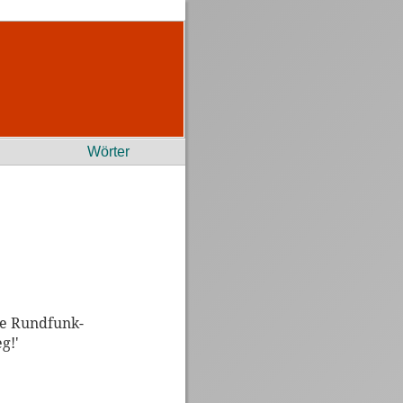
Wörter
 de Rundfunk-
g!'