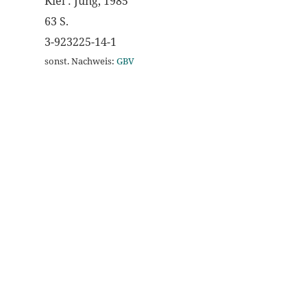
Kiel : Jung, 1985
63 S.
3-923225-14-1
sonst. Nachweis:
GBV