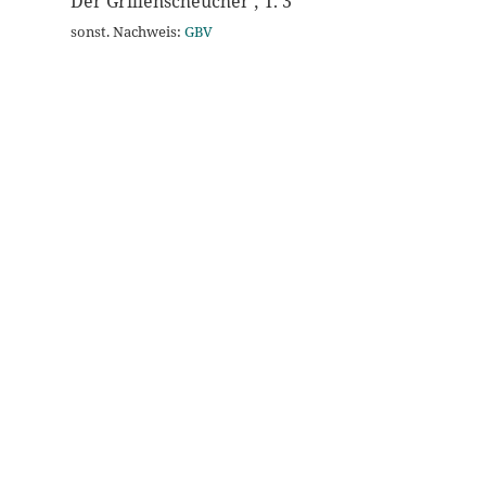
Der Grillenscheucher ; T. 3
sonst. Nachweis:
GBV