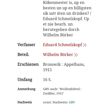
Kökenmester is, up en
besten un up en billigsten
sik satt äten un drinken? /
Eduard Schmelzkopf. Up
et nie bearb. un
herutegeben dorch
Wilhelm Börker
Verfasser
Eduard Schmelzkopf 〉〉
Beteil.
Wilhelm Börker 〉〉
Erschienen
Bronswik : Appelhans,
1915
Umfang
16 S.
Anmerkung
GBV auch: 'Wolfenbüttel :
Zwißler, 1915'
Nachweis
sonst. Nachweis:
GBV