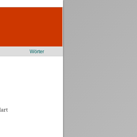
Wörter
dart