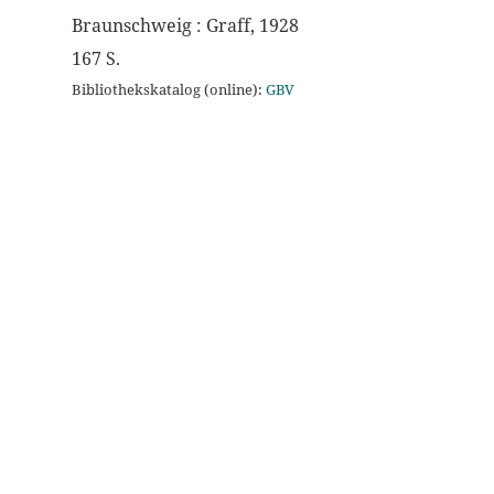
Braunschweig : Graff, 1928
167 S.
Bibliothekskatalog (online):
GBV