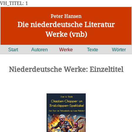
VH_TITEL: 1
Peter Hansen
Die niederdeutsche Literatur
Werke (vnb)
Start
Autoren
Werke
Texte
Wörter
Niederdeutsche Werke: Einzeltitel