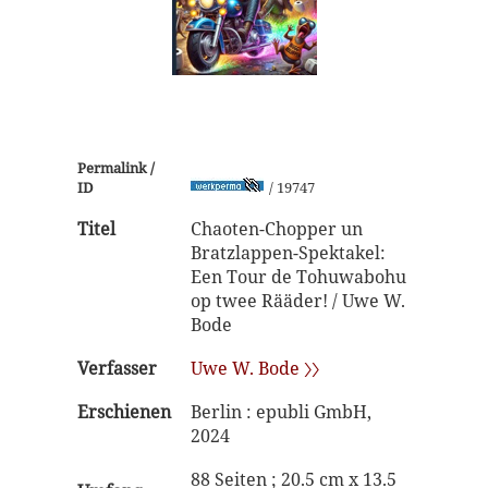
Permalink /
ID
/ 19747
Titel
Chaoten-Chopper un
Bratzlappen-Spektakel:
Een Tour de Tohuwabohu
op twee Rääder! / Uwe W.
Bode
Verfasser
Uwe W. Bode 〉〉
Erschienen
Berlin : epubli GmbH,
2024
88 Seiten ; 20.5 cm x 13.5