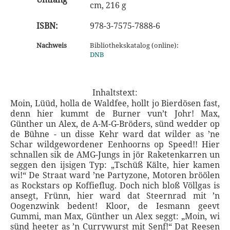
cm, 216 g
ISBN:
978-3-7575-7888-6
Nachweis
Bibliothekskatalog (online):
DNB
Inhaltstext:
Moin, Lüüd, holla de Waldfee, hollt jo Bierdösen fast,
denn hier kummt de Burner vun’t Johr! Max,
Günther un Alex, de A-M-G-Bröders, sünd wedder op
de Bühne - un disse Kehr ward dat wilder as ’ne
Schar wildgewordener Eenhoorns op Speed!! Hier
schnallen sik de AMG-Jungs in jör Raketenkarren un
seggen den ijsigen Typ: „Tschüß Kälte, hier kamen
wi!“ De Straat ward ’ne Partyzone, Motoren bröölen
as Rockstars op Koffieflug. Doch nich bloß Völlgas is
ansegt, Frünn, hier ward dat Steernrad mit ’n
Oogenzwink bedent! Kloor, de Iesmann geevt
Gummi, man Max, Günther un Alex seggt: „Moin, wi
sünd heeter as ’n Currywurst mit Senf!“ Dat Reesen