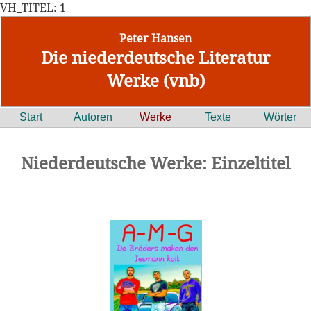
VH_TITEL: 1
Peter Hansen
Die niederdeutsche Literatur
Werke (vnb)
Start
Autoren
Werke
Texte
Wörter
Niederdeutsche Werke: Einzeltitel