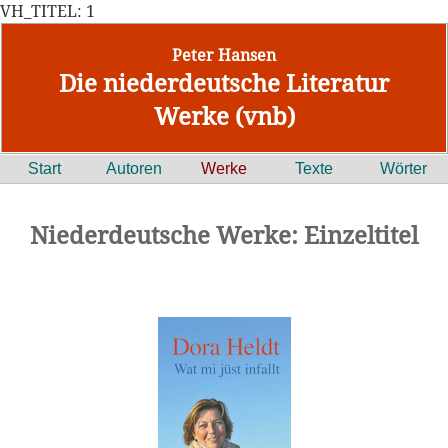
VH_TITEL: 1
Peter Hansen
Die niederdeutsche Literatur
Werke (vnb)
Start
Autoren
Werke
Texte
Wörter
Niederdeutsche Werke: Einzeltitel