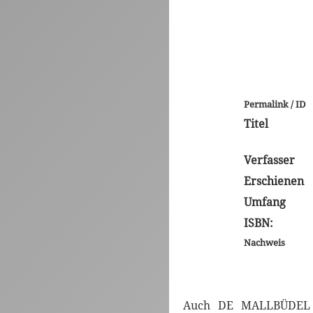
Permalink / ID
Titel
Verfasser
Erschienen
Umfang
ISBN:
Nachweis
Auch DE MALLBÜDEL 10