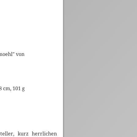
moehl" von
8 cm, 101 g
ller, kurz herrlichen