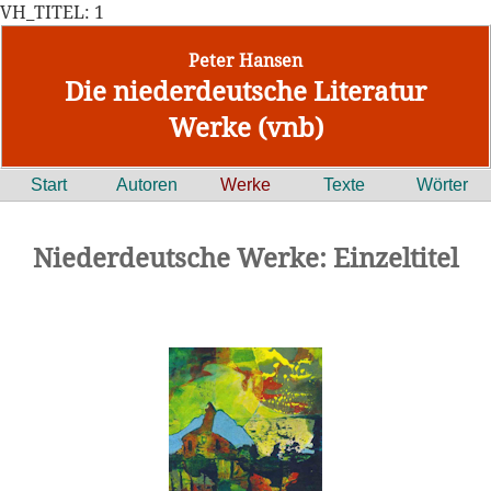
VH_TITEL: 1
Peter Hansen
Die niederdeutsche Literatur
Werke (vnb)
Start
Autoren
Werke
Texte
Wörter
Niederdeutsche Werke: Einzeltitel