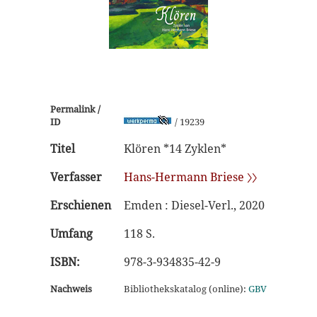
Permalink /
ID
/ 19239
Titel
Klören *14 Zyklen*
Verfasser
Hans-Hermann Briese 〉〉
Erschienen
Emden : Diesel-Verl., 2020
Umfang
118 S.
ISBN:
978-3-934835-42-9
Nachweis
Bibliothekskatalog (online):
GBV