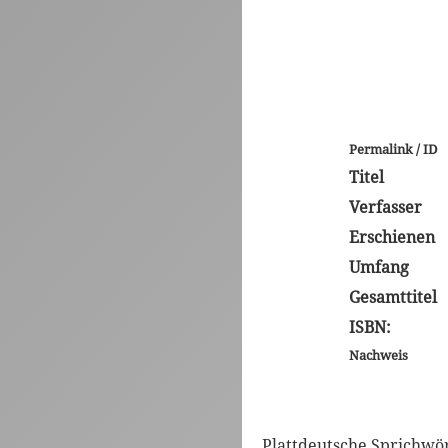
Permalink / ID
Titel
Verfasser
Erschienen
Umfang
Gesamttitel
ISBN:
Nachweis
Plattdeutsche Sprichwö