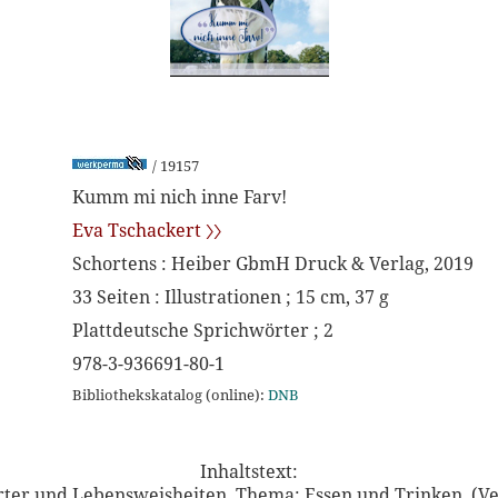
/ 19157
Kumm mi nich inne Farv!
Eva Tschackert 〉〉
Schortens : Heiber GbmH Druck & Verlag, 2019
33 Seiten : Illustrationen ; 15 cm, 37 g
Plattdeutsche Sprichwörter ; 2
978-3-936691-80-1
Bibliothekskatalog (online):
DNB
Inhaltstext:
rter und Lebensweisheiten. Thema: Essen und Trinken. (V