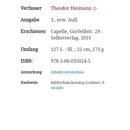
Verfasser
Theodor Heimann 〉〉
Ausgabe
3., erw. Aufl.
Erschienen
Capelle, Gorfeldstr. 29 :
Selbstverlag, 2011
Umfang
127 S. : Ill. ; 22 cm, 273 g
ISBN:
978-3-00-035024-5
Anmerkung
Inhaltsverzeichnis
Nachweis
Bibliothekskatalog (online):
d-
nb.info