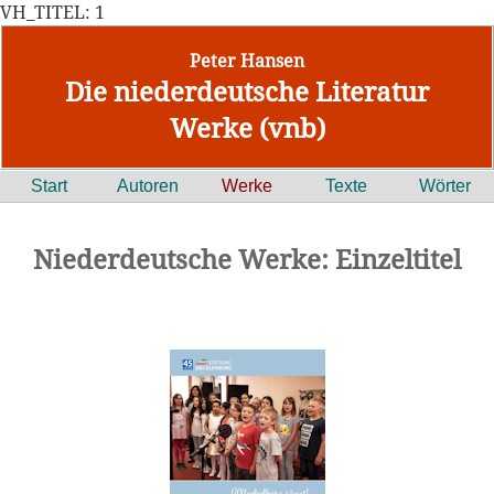
VH_TITEL: 1
Peter Hansen
Die niederdeutsche Literatur
Werke (vnb)
Start
Autoren
Werke
Texte
Wörter
Niederdeutsche Werke: Einzeltitel