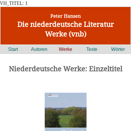
VH_TITEL: 1
Peter Hansen
Die niederdeutsche Literatur
Werke (vnb)
Start
Autoren
Werke
Texte
Wörter
Niederdeutsche Werke: Einzeltitel