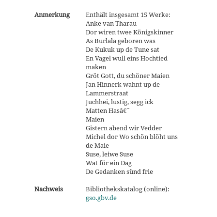
Anmerkung
Enthält insgesamt 15 Werke:
Anke van Tharau
Dor wiren twee Königskinner
As Burlala geboren was
De Kukuk up de Tune sat
En Vagel wull eins Hochtied
maken
Gröt Gott, du schöner Maien
Jan Hinnerk wahnt up de
Lammerstraat
Juchhei, lustig, segg ick
Matten Hasâ€˜
Maien
Gistern abend wir Vedder
Michel dor Wo schön blöht uns
de Maie
Suse, leiwe Suse
Wat för ein Dag
De Gedanken sünd frie
Nachweis
Bibliothekskatalog (online):
gso.gbv.de