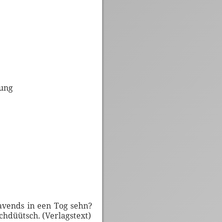
zung
avends in een Tog sehn?
chdüütsch. (Verlagstext)