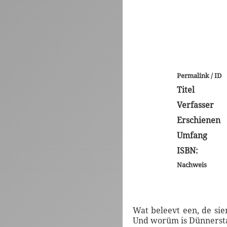
Permalink / ID
Titel
Verfasser
Erschienen
Umfang
ISBN:
Nachweis
Wat beleevt een, de si
Und worüm is Dünnerstag