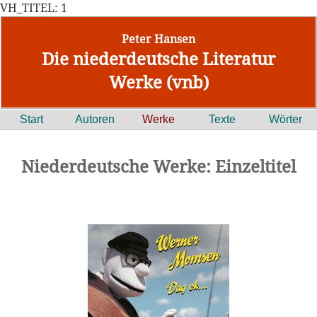
VH_TITEL: 1
Peter Hansen
Die niederdeutsche Literatur
Werke (vnb)
Start
Autoren
Werke
Texte
Wörter
Niederdeutsche Werke: Einzeltitel