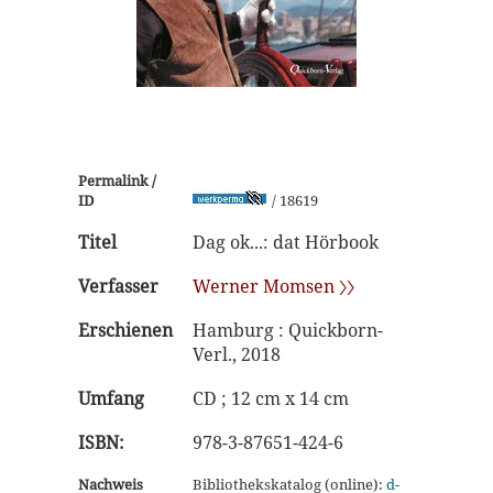
Permalink /
ID
/ 18619
Titel
Dag ok...: dat Hörbook
Verfasser
Werner Momsen 〉〉
Erschienen
Hamburg : Quickborn-
Verl., 2018
Umfang
CD ; 12 cm x 14 cm
ISBN:
978-3-87651-424-6
Nachweis
Bibliothekskatalog (online):
d-