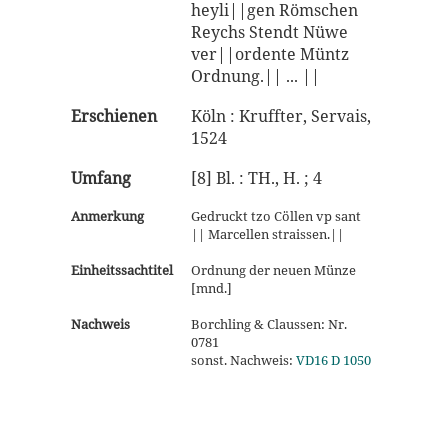
heyli||gen Römschen
Reychs Stendt Nüwe
ver||ordente Müntz
Ordnung.|| ... ||
Erschienen
Köln : Kruffter, Servais,
1524
Umfang
[8] Bl. : TH., H. ; 4
Anmerkung
Gedruckt tzo Cöllen vp sant
|| Marcellen straissen.||
Einheitssachtitel
Ordnung der neuen Münze
[mnd.]
Nachweis
Borchling & Claussen: Nr.
0781
sonst. Nachweis:
VD16 D 1050