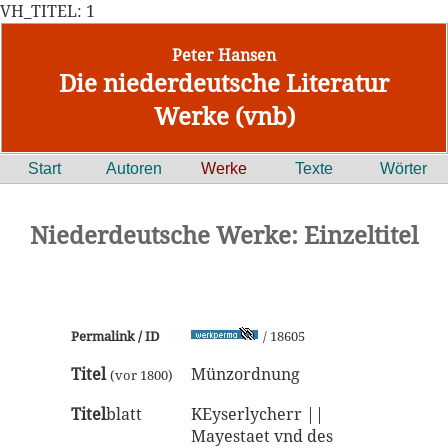
VH_TITEL: 1
Peter Hansen
Die niederdeutsche Literatur
Werke (vnb)
Start
Autoren
Werke
Texte
Wörter
Niederdeutsche Werke: Einzeltitel
Permalink / ID
/ 18605
Titel
Münzordnung
(vor 1800)
Titel
blatt
KEyserlycherr ||
Mayestaet vnd des