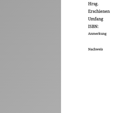
Hrsg.
Erschienen
Umfang
ISBN:
Anmerkung
Nachweis