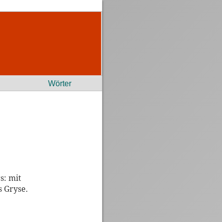
Wörter
s: mit
s Gryse.