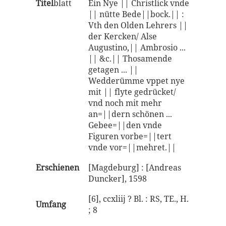
Titel
blatt
Ein Nye || Christlick vnde
|| nütte Bede||bock.|| :
Vth den Olden Lehrers ||
der Kercken/ Alse
Augustino,|| Ambrosio ...
|| &c.|| Thosamende
getagen ... ||
Wedderümme vppet nye
mit || flyte gedrücket/
vnd noch mit mehr
an=||dern schönen ...
Gebee=||den vnde
Figuren vorbe=||tert
vnde vor=||mehret.||
Erschienen
[Magdeburg] : [Andreas
Duncker], 1598
[6], ccxliij ? Bl. : RS, TE., H.
Umfang
; 8