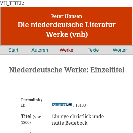
VH_TITEL: 1
Peter Hansen
Die niederdeutsche Literatur
Werke (vnb)
Start
Autoren
Werke
Texte
Wörter
Niederdeutsche Werke: Einzeltitel
Permalink /
ID
/ 18133
Titel
Ein nye christlick unde
(vor
1800)
nütte Bedebock