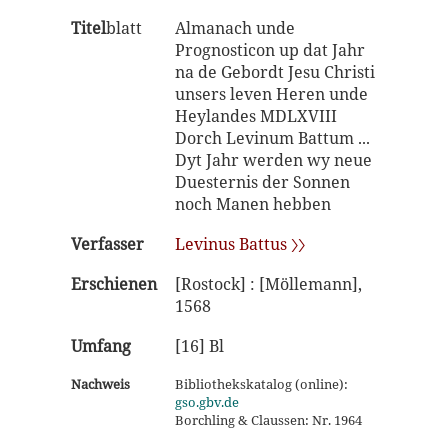
Titel
blatt
Almanach unde
Prognosticon up dat Jahr
na de Gebordt Jesu Christi
unsers leven Heren unde
Heylandes MDLXVIII
Dorch Levinum Battum ...
Dyt Jahr werden wy neue
Duesternis der Sonnen
noch Manen hebben
Verfasser
Levinus Battus 〉〉
Erschienen
[Rostock] : [Möllemann],
1568
Umfang
[16] Bl
Nachweis
Bibliothekskatalog (online):
gso.gbv.de
Borchling & Claussen: Nr. 1964