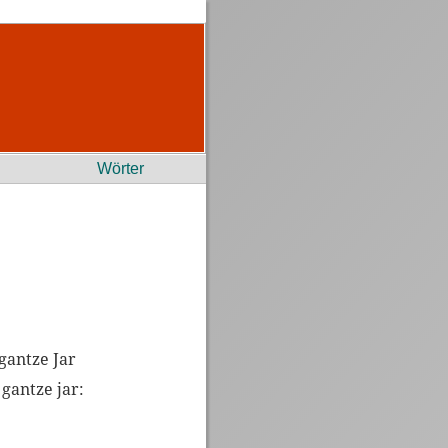
Wörter
gantze Jar
gantze jar: