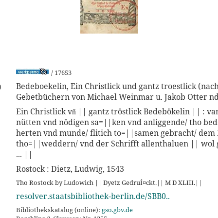
/ 17653
Bedeboekelin, Ein Christlick und gantz troestlick (nach
)
Gebetbüchern von Michael Weinmar u. Jakob Otter nd
Ein Christlick vn̄ || gantz tröstlick Bedebökelin || : v
nütten vnd nödigen sa=||ken vnd anliggende/ tho bed
herten vnd munde/ flitich to=||samen gebracht/ dem 
tho=||weddern/ vnd der Schrifft allenthaluen || wol 
... ||
Rostock : Dietz, Ludwig, 1543
Tho Rostock by Ludowich || Dyetz GedruÍ¤ckt.|| M D XLIII.||
resolver.staatsbibliothek-berlin.de/SBB0..
Bibliothekskatalog (online):
gso.gbv.de