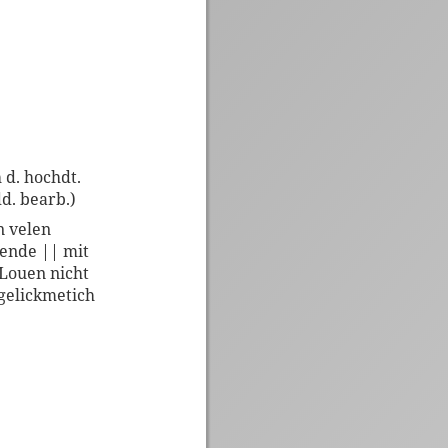
 d. hochdt.
d. bearb.)
an velen
ende || mit
Louen nicht
gelickmetich