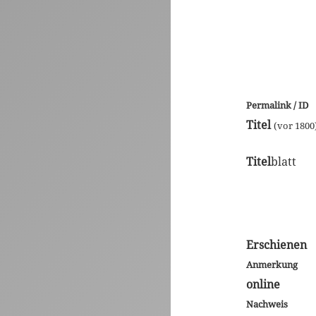
Permalink / ID
Titel
(vor 1800
Titel
blatt
Erschienen
Anmerkung
online
Nachweis