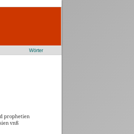
Wörter
nd prophetien
ssien vnß