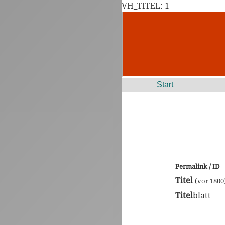
VH_TITEL: 1
Start
Permalink / ID
Titel
(vor 1800
Titel
blatt