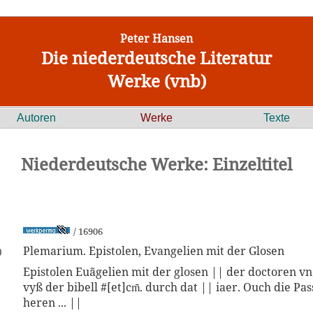
Peter Hansen
Die niederdeutsche Literatur
Werke (vnb)
Autoren
Werke
Texte
Niederdeutsche Werke: Einzeltitel
/ 16906
Plemarium. Epistolen, Evangelien mit der Glosen
)
Epistolen Euãgelien mit der glosen || der doctoren v
vyß der bibell #[et]cm̃. durch dat || iaer. Ouch die Pa
heren ... ||