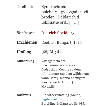
Titel
blatt
Eyn fruchtbar
boichel=||gyn vgadert vã
broder || diderich d
Ìobßuãtiē ord.Ì|| ... ||
Verfasser
Dietrich Coelde 〉〉
Erschienen
Coelne : Bungart, 1514
Umfang
[68] Bl. ; 4-o
Anmerkung
Vorlageform des
Erscheinungsvermerks:
Gedruckt in Coelne vp dem
All||demart tzo dem wijlde man
vann Her=||manno boemgart
van Ketwech. Anno ||
M.vc.xiiij.||
Nachweis
Bibliothekskatalog (online):
digibib.net
Borchling & Claussen: Nr. 0551