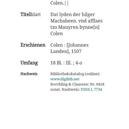
Colen.||
Titel
blatt
Dat lyden der hilger
Machabeen. vnd afflaes
tzo Mauyren bynne[n]
Colen
Erschienen
Colen : [Johannes
Landen], 1507
Umfang
18 Bl. : Ill. ; 4-o
Nachweis
Bibliothekskatalog (online):
www.digibib.net
Borchling & Claussen: Nr. 0418
sonst. Nachweis:
VD16 L 7734