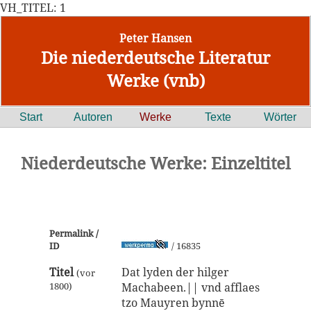
VH_TITEL: 1
Peter Hansen
Die niederdeutsche Literatur
Werke (vnb)
Start
Autoren
Werke
Texte
Wörter
Niederdeutsche Werke: Einzeltitel
Permalink /
ID
/ 16835
Titel
Dat lyden der hilger
(vor
1800)
Machabeen.|| vnd afflaes
tzo Mauyren bynnē