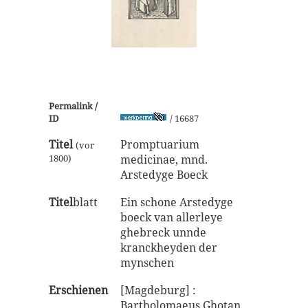
Permalink /
ID
/ 16687
Titel
Promptuarium
(vor
1800)
medicinae, mnd.
Arstedyge Boeck
Titel
blatt
Ein schone Arstedyge
boeck van allerleye
ghebreck unnde
kranckheyden der
mynschen
Erschienen
[Magdeburg] :
Bartholomaeus Ghotan,