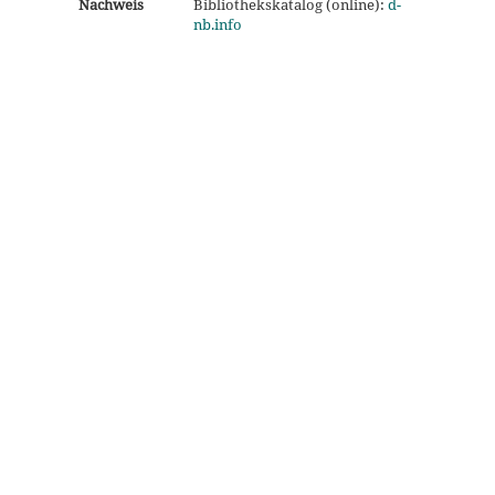
Nachweis
Bibliothekskatalog (online):
d-
nb.info