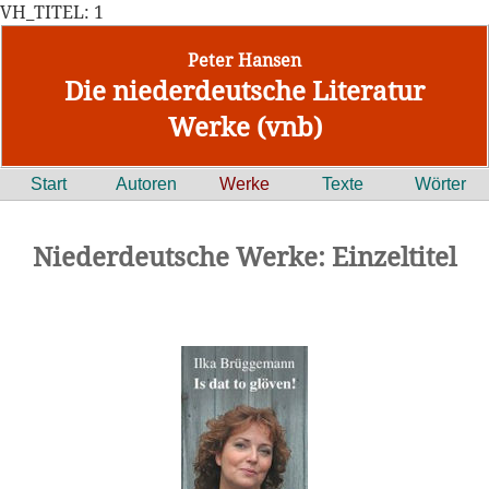
VH_TITEL: 1
Peter Hansen
Die niederdeutsche Literatur
Werke (vnb)
Start
Autoren
Werke
Texte
Wörter
Niederdeutsche Werke: Einzeltitel