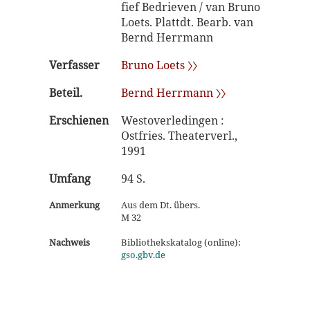
fief Bedrieven / van Bruno
Loets. Plattdt. Bearb. van
Bernd Herrmann
Verfasser
Bruno Loets 〉〉
Beteil.
Bernd Herrmann 〉〉
Erschienen
Westoverledingen :
Ostfries. Theaterverl.,
1991
Umfang
94 S.
Anmerkung
Aus dem Dt. übers.
M 32
Nachweis
Bibliothekskatalog (online):
gso.gbv.de