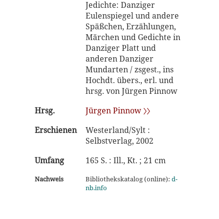
Jedichte: Danziger
Eulenspiegel und andere
Späßchen, Erzählungen,
Märchen und Gedichte in
Danziger Platt und
anderen Danziger
Mundarten / zsgest., ins
Hochdt. übers., erl. und
hrsg. von Jürgen Pinnow
Hrsg.
Jürgen Pinnow 〉〉
Erschienen
Westerland/Sylt :
Selbstverlag, 2002
Umfang
165 S. : Ill., Kt. ; 21 cm
Nachweis
Bibliothekskatalog (online):
d-
nb.info