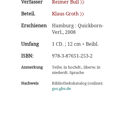
Verfasser
Reimer Bull 〉〉
Beteil.
Klaus Groth 〉〉
Erschienen
Hamburg : Quickborn-
Verl., 2008
Umfang
1 CD. ; 12 cm + Beibl.
ISBN:
978-3-87651-253-2
Anmerkung
Teilw. in hochdt., überw. in
niederdt. Sprache
Nachweis
Bibliothekskatalog (online):
gso.gbv.de