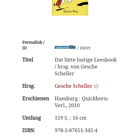
Permalink /
ID
/ 16019
Titel
Dat lütte lustige Leesbook
/ hrsg. von Gesche
Scheller
Hrsg.
Gesche Scheller 〉〉
Erschienen
Hamburg : Quickborn-
Verl., 2010
Umfang
119 S. ; 16 cm
ISBN:
978-3-87651-345-4