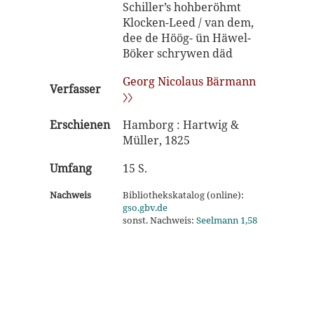
Schiller’s hohberöhmt
Klocken-Leed / van dem,
dee de Höög- ün Häwel-
Böker schrywen däd
Georg Nicolaus Bärmann
Verfasser
〉〉
Erschienen
Hamborg : Hartwig &
Müller, 1825
Umfang
15 S.
Nachweis
Bibliothekskatalog (online):
gso.gbv.de
sonst. Nachweis:
Seelmann 1,58