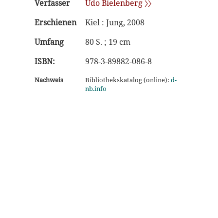
Verfasser
Udo Bielenberg 〉〉
Erschienen
Kiel : Jung, 2008
Umfang
80 S. ; 19 cm
ISBN:
978-3-89882-086-8
Nachweis
Bibliothekskatalog (online):
d-
nb.info