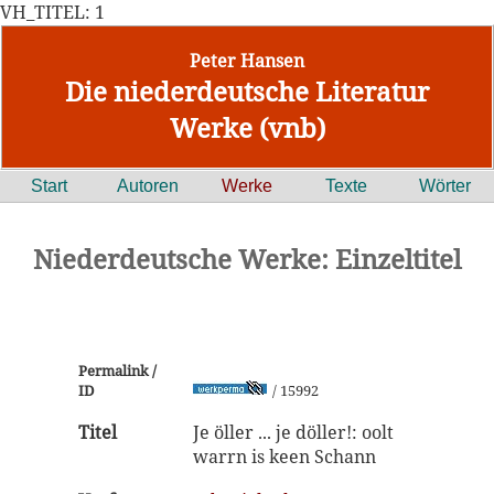
VH_TITEL: 1
Peter Hansen
Die niederdeutsche Literatur
Werke (vnb)
Start
Autoren
Werke
Texte
Wörter
Niederdeutsche Werke: Einzeltitel
Permalink /
ID
/ 15992
Titel
Je öller ... je döller!: oolt
warrn is keen Schann