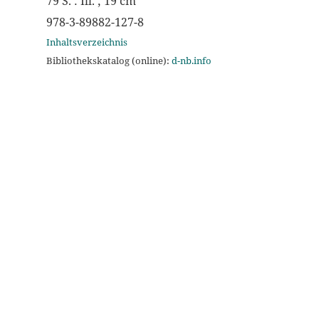
79 S. : Ill. ; 19 cm
978-3-89882-127-8
Inhaltsverzeichnis
Bibliothekskatalog (online):
d-nb.info