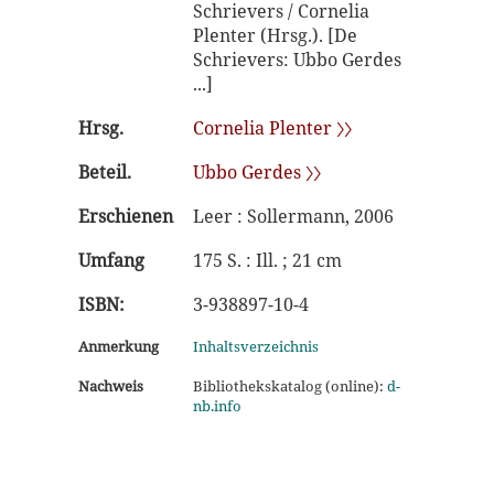
Schrievers / Cornelia
Plenter (Hrsg.). [De
Schrievers: Ubbo Gerdes
...]
Hrsg.
Cornelia Plenter 〉〉
Beteil.
Ubbo Gerdes 〉〉
Erschienen
Leer : Sollermann, 2006
Umfang
175 S. : Ill. ; 21 cm
ISBN:
3-938897-10-4
Anmerkung
Inhaltsverzeichnis
Nachweis
Bibliothekskatalog (online):
d-
nb.info