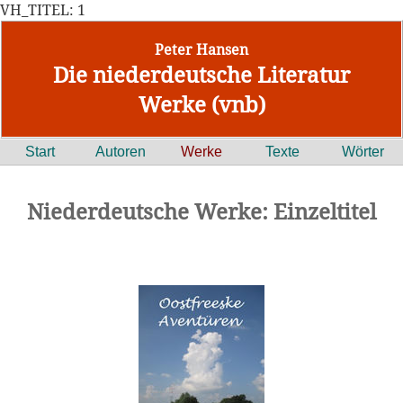
VH_TITEL: 1
Peter Hansen
Die niederdeutsche Literatur
Werke (vnb)
Start
Autoren
Werke
Texte
Wörter
Niederdeutsche Werke: Einzeltitel