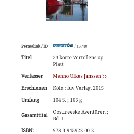
Permalink / ID
/ 15740
Titel
33 körte Vertellens up
Platt
Verfasser
Menno Ufkes Janssen 〉〉
Erschienen
Köln : luv Verlag, 2015
Umfang
104 S. ; 165 g
Oostfreeske Aventüren ;
Gesamttitel
Bd. 1.
ISBN:
978-3-945922-00-2