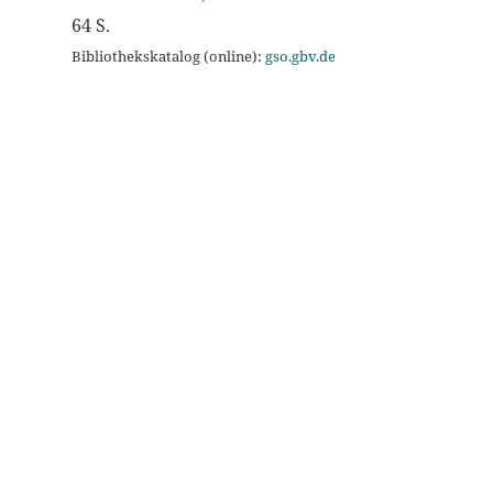
64 S.
Bibliothekskatalog (online):
gso.gbv.de