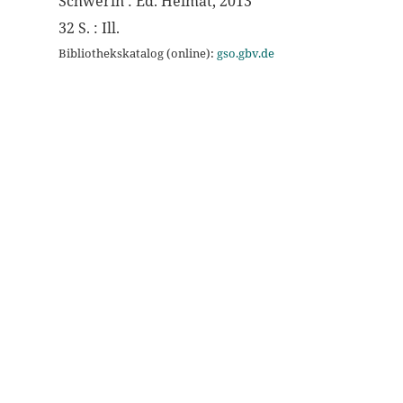
Schwerin : Ed. Heimat, 2013
32 S. : Ill.
Bibliothekskatalog (online):
gso.gbv.de