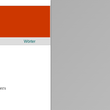
Wörter
lers