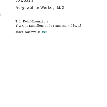
304, 351 S.
Ausgewählte Werke ; Bd. 2
l
Tl 1., Kein Hüsung [u. a.]
Tl 2. Olle Kamellen: Ut de Franzosentid [u. a.]
sonst. Nachweis:
DNB