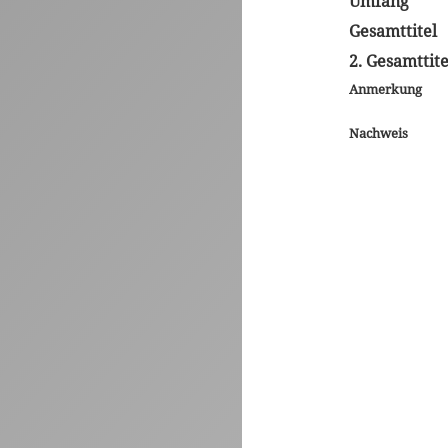
Umfang
Gesamttitel
2. Gesamttite
Anmerkung
Nachweis