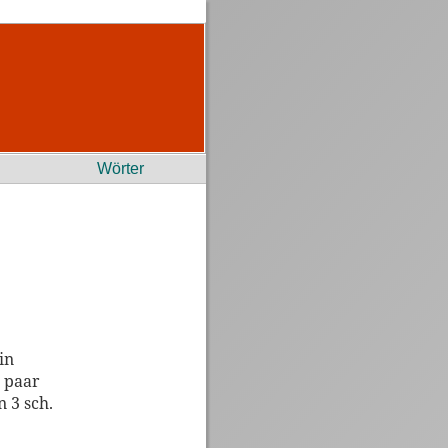
Wörter
in
n paar
n 3 sch.