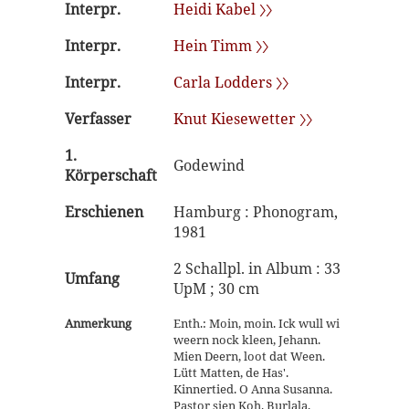
Interpr.
Heidi Kabel 〉〉
Interpr.
Hein Timm 〉〉
Interpr.
Carla Lodders 〉〉
Verfasser
Knut Kiesewetter 〉〉
1.
Godewind
Körperschaft
Erschienen
Hamburg : Phonogram,
1981
2 Schallpl. in Album : 33
Umfang
UpM ; 30 cm
Anmerkung
Enth.: Moin, moin. Ick wull wi
weern nock kleen, Jehann.
Mien Deern, loot dat Ween.
Lütt Matten, de Has'.
Kinnertied. O Anna Susanna.
Pastor sien Koh. Burlala.