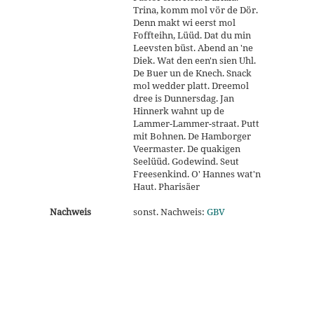
Trina, komm mol vör de Dör.
Denn makt wi eerst mol
Foffteihn, Lüüd. Dat du min
Leevsten büst. Abend an 'ne
Diek. Wat den een'n sien Uhl.
De Buer un de Knech. Snack
mol wedder platt. Dreemol
dree is Dunnersdag. Jan
Hinnerk wahnt up de
Lammer-Lammer-straat. Putt
mit Bohnen. De Hamborger
Veermaster. De quakigen
Seelüüd. Godewind. Seut
Freesenkind. O' Hannes wat'n
Haut. Pharisäer
Nachweis
sonst. Nachweis:
GBV