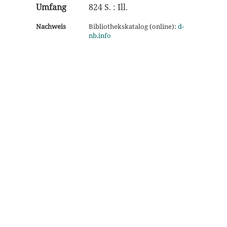
Umfang
824 S. : Ill.
Nachweis
Bibliothekskatalog (online):
d-
nb.info