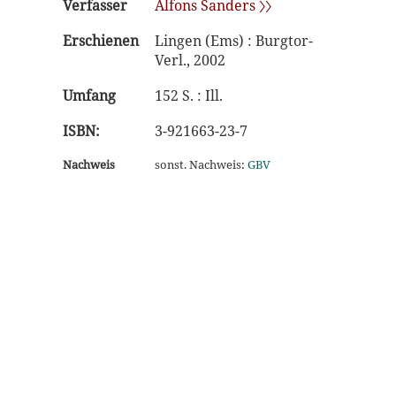
Verfasser
Alfons Sanders 〉〉
Erschienen
Lingen (Ems) : Burgtor-
Verl., 2002
Umfang
152 S. : Ill.
ISBN:
3-921663-23-7
Nachweis
sonst. Nachweis:
GBV