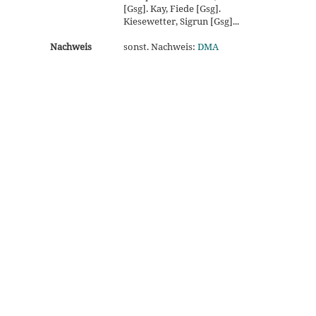
[Gsg]. Kay, Fiede [Gsg].
Kiesewetter, Sigrun [Gsg]...
Nachweis
sonst. Nachweis:
DMA