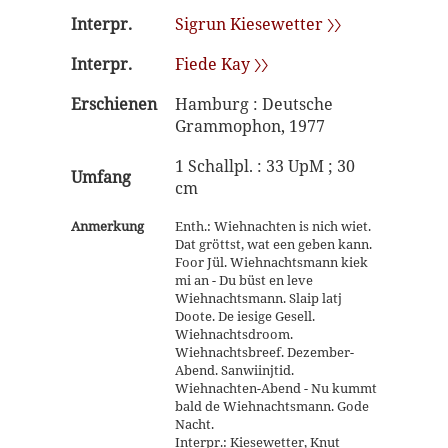
Interpr.
Sigrun Kiesewetter 〉〉
Interpr.
Fiede Kay 〉〉
Erschienen
Hamburg : Deutsche
Grammophon, 1977
1 Schallpl. : 33 UpM ; 30
Umfang
cm
Anmerkung
Enth.: Wiehnachten is nich wiet.
Dat gröttst, wat een geben kann.
Foor Jül. Wiehnachtsmann kiek
mi an - Du büst en leve
Wiehnachtsmann. Slaip latj
Doote. De iesige Gesell.
Wiehnachtsdroom.
Wiehnachtsbreef. Dezember-
Abend. Sanwiinjtid.
Wiehnachten-Abend - Nu kummt
bald de Wiehnachtsmann. Gode
Nacht.
Interpr.: Kiesewetter, Knut